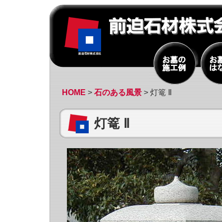
HOME
>
石のある風景
> 灯篭 Ⅱ
灯篭 Ⅱ